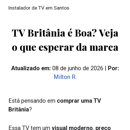
Instalador de TV em Santos
Skip to main content
Skip to navigation
TV
Britânia
é
B
oa? Veja
o que esperar da marca
Atualizado em:
08
de j
unho
de 2026 |
Por:
Milton R.
E
stá pensando em
comprar
uma
TV
Britânia
?
Essa TV tem um
visual moderno
,
preço