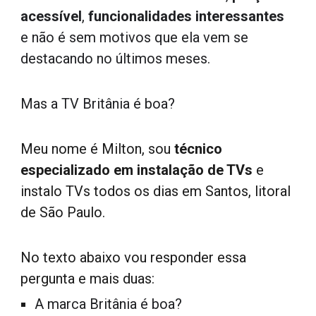
acessível
,
funcionalidades interessantes
e n
ão é sem motivos que ela
vem se
destacando no últimos meses.
Mas a TV Britânia é boa
?
Meu nome é Milton, sou
t
écnico
especializado em
i
nstalação de TVs
e
instalo TVs todos os dias em Santos, litoral
de São Paulo.
N
o texto abaixo
vou
responder essa
pergun
ta e mais duas
:
A marca Britânia é boa?